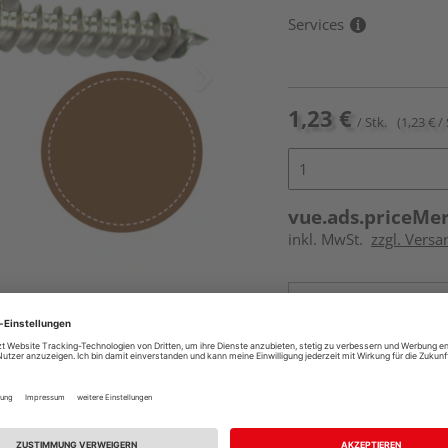
Services
1,23 €
/ Stk.
(1,23 € / 
vue.ads.priceMe
inkl. MwSt.
zzgl. Versa
Online bestell
Auf Vorbestellun
vue.ads.priceMerch
Beim Händler 
Auf Vorbestellun