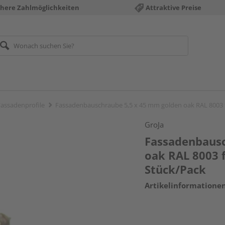
chere Zahlmöglichkeiten
Attraktive Preise
assadenprofile
Fassadenbauschraube 5,5 x 45 mm golden oak RAL 8003 fü
GroJa
Fassadenbausc
oak RAL 8003 f
Stück/Pack
Artikelinformatione