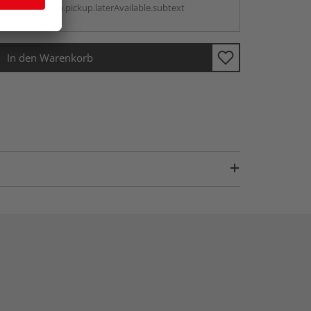
antBox.option.pickup.laterAvailable.subtext
In den Warenkorb