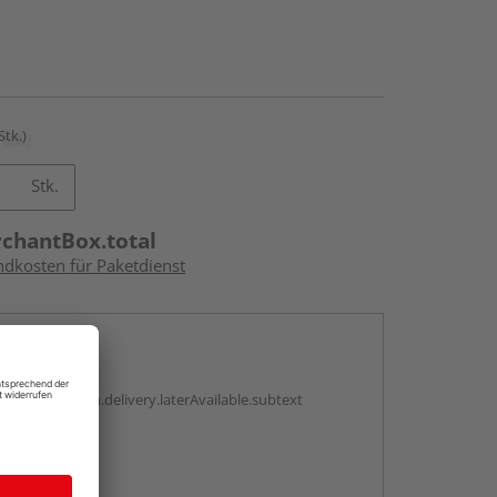
Stk.)
Stk.
rchantBox.total
ndkosten für Paketdienst
en
g:
antBox.option.delivery.laterAvailable.subtext
abholen
g: