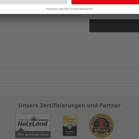
vue.ads.priceMerch
Unsere Zertifizierungen und Partner