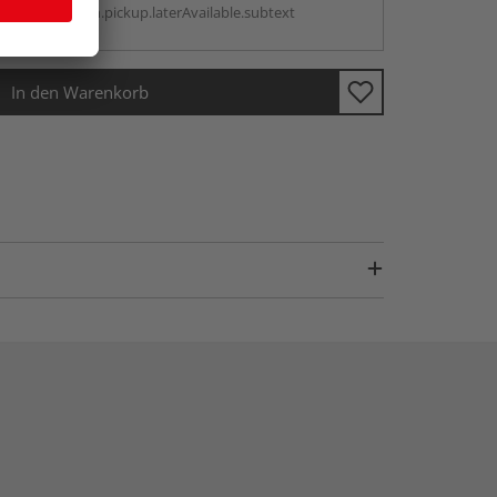
antBox.option.pickup.laterAvailable.subtext
In den Warenkorb