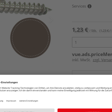
Services
1,23 €
/ Stk.
(1,23 € / 
vue.ads.priceMe
inkl. MwSt.
zzgl. Versa
Online bestell
Auf Vorbestellun
vue.ads.priceMerch
Beim Händler 
Auf Vorbestellun