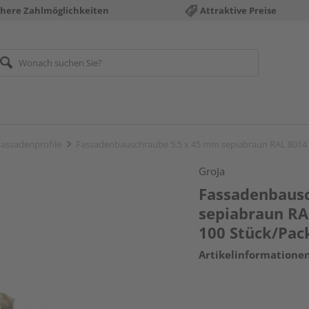
chere Zahlmöglichkeiten
Attraktive Preise
assadenprofile
Fassadenbauschraube 5,5 x 45 mm sepiabraun RAL 8014 fü
GroJa
Fassadenbausc
sepiabraun RAL
100 Stück/Pac
Artikelinformatione