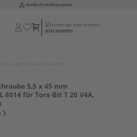
Große Produktauswahl
Mein Standort:
Jetzt angeben
r Torx-Bit T 20 V4A, 100 Stück/Pack
hraube 5,5 x 45 mm
 8014 für Torx-Bit T 20 V4A,
k
n