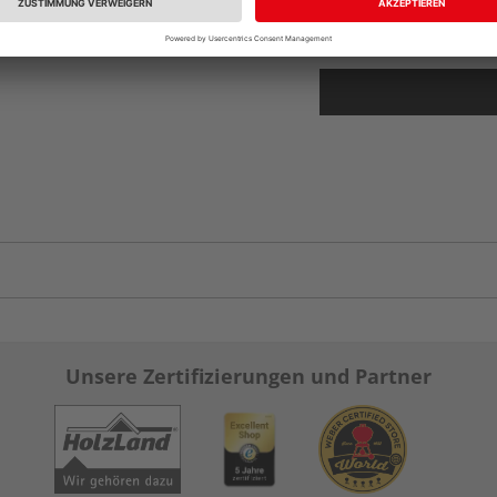
vue.ads.priceMerch
Unsere Zertifizierungen und Partner