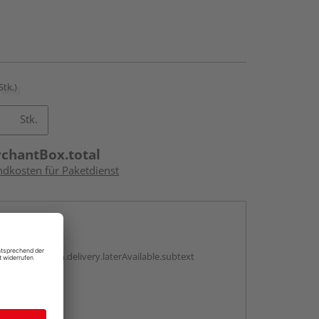
Stk.)
Stk.
rchantBox.total
ndkosten für Paketdienst
en
g:
antBox.option.delivery.laterAvailable.subtext
abholen
g: