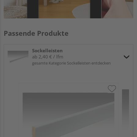
Passende Produkte
Sockelleisten
ab 2,40 € / lfm
gesamte Kategorie Sockelleisten entdecken
ME
Fu
32