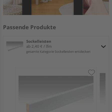
Passende Produkte
Sockelleisten
ab 2,40 € / lfm
gesamte Kategorie Sockelleisten entdecken
ME
Fu
32