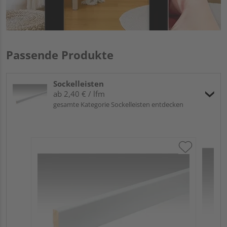
Passende Produkte
Sockelleisten
ab 2,40 € / lfm
gesamte Kategorie Sockelleisten entdecken
ME
Fu
32