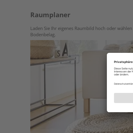
Raumplaner
Laden Sie Ihr eigenes Raumbild hoch oder wählen 
Bodenbelag.