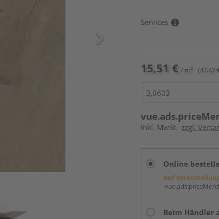
Services
15,51 €
/ m²
(47,47 
vue.ads.priceMe
inkl. MwSt.
zzgl. Versa
Online bestell
Auf Vorbestellun
vue.ads.priceMerch
Beim Händler 