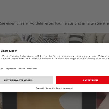
Sie einen unserer vordefinierten Räume aus und erhalten Sie ei
Raumplaner