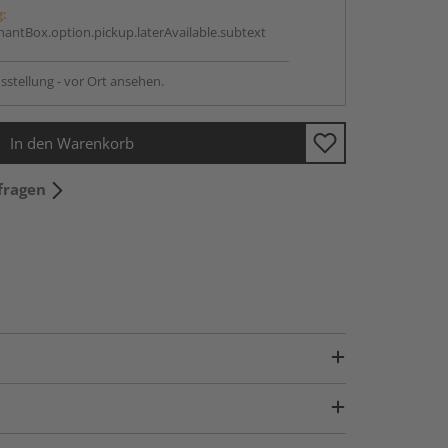
g:
antBox.option.pickup.laterAvailable.subtext
sstellung - vor Ort ansehen.
In den Warenkorb
fragen