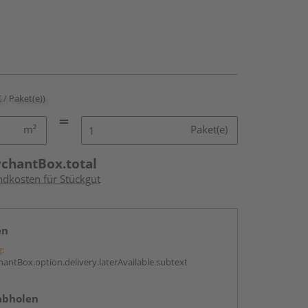
€ / Paket(e))
m²
Paket(e)
rchantBox.total
ndkosten für Stückgut
en
g:
antBox.option.delivery.laterAvailable.subtext
abholen