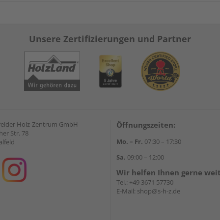
Unsere Zertifizierungen und Partner
felder Holz-Zentrum GmbH
Öffnungszeiten:
er Str. 78
Mo. – Fr.
07:30 – 17:30
lfeld
Sa.
09:00 – 12:00
Wir helfen Ihnen gerne wei
Tel.:
+49 3671 57730
E-Mail:
shop@s-h-z.de