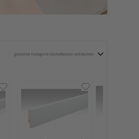
gesamte Kategorie Sockelleisten entdecken
MEISTER Folie
Profile Fußleist
2380x50x18mm
Anthrazit DF