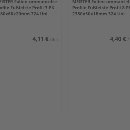
ISTER Folien-ummantelte
MEISTER Folien-ummantel
ofile Fußleiste Profil 3 PK
Profile Fußleiste Profil 8 P
380x60x20mm 324 Uni
2380x50x18mm 324 Uni
iß glänzend DF
weiß glänzend DF
4,11 €
4,40 €
/ lfm
/