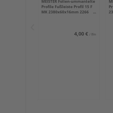
MEISTER Folien-ummantelte
ME
Profile Fußleiste Profil 15 F
Pr
MK 2380x60x16mm 2266
2
Weiß DF (RAL 9016)
we
4,00 €
/ lfm