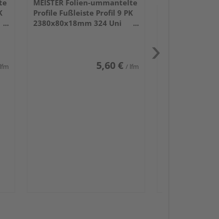
te
MEISTER Folien-ummantelte
K
Profile Fußleiste Profil 9 PK
2380x80x18mm 324 Uni
weiß glänzend DF
5,60 €
 lfm
/ lfm
Passendes Zube
Sockelleis