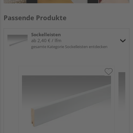
Passende Produkte
Sockelleisten
ab 2,40 € / lfm
gesamte Kategorie Sockelleisten entdecken
ME
Fu
32