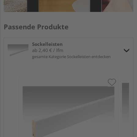
Passende Produkte
Sockelleisten
ab 2,40 € / lfm
gesamte Kategorie Sockelleisten entdecken
ME
Fu
32