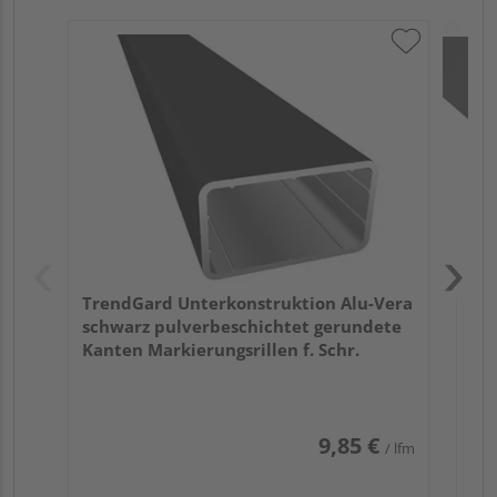
HQ
40 
TrendGard Unterkonstruktion Alu-Vera
schwarz pulverbeschichtet gerundete
Kanten Markierungsrillen f. Schr.
9,85 €
/ lfm