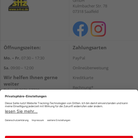
GmbH
Kulmbacher Str. 78
07318 Saalfeld
Öffnungszeiten:
Zahlungsarten
Mo. – Fr.
07:30 – 17:30
PayPal
Sa.
09:00 – 12:00
Onlineüberweisung
Wir helfen Ihnen gerne
Kreditkarte
weiter
Rechnung*
Tel.:
+49 3671 57730
E-Mail:
shop@s-h-z.de
*Bonität vorausgesetzt
Versand
Versandkosten
Impressum
AGB
Widerruf
Datenschutz