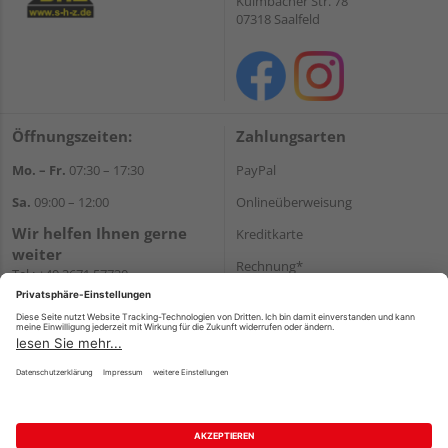
Kulmbacher Str. 78
07318 Saalfeld
Öffnungszeiten:
Zahlungsarten
Mo. – Fr.
07:30 – 17:30
PayPal
Sa.
09:00 – 12:00
Onlineüberweisung
Wir helfen Ihnen gerne
Kreditkarte
weiter
Rechnung*
Tel.:
+49 3671 57730
E-Mail:
shop@s-h-z.de
*Bonität vorausgesetzt
Versand
Versandkosten
Impressum
AGB
Widerruf
Datenschutz