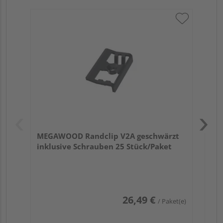
ME
se
MEGAWOOD Randclip V2A geschwärzt
inklusive Schrauben 25 Stück/Paket
26,49 €
/ Paket(e)