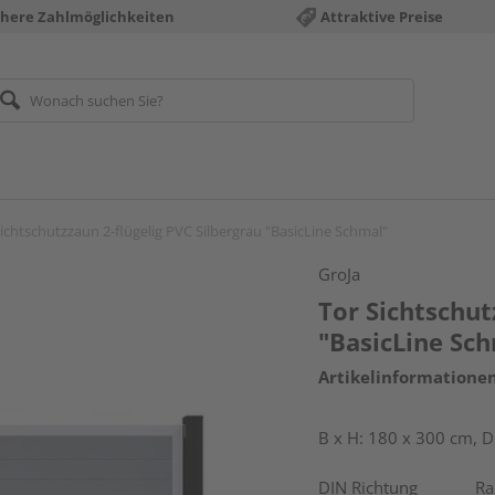
chere Zahlmöglichkeiten
Attraktive Preise
ichtschutzzaun 2-flügelig PVC Silbergrau "BasicLine Schmal"
GroJa
Tor Sichtschut
"BasicLine Sc
Artikelinformatione
B x H: 180 x 300 cm, D
DIN Richtung
R