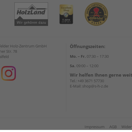
felder Holz-Zentrum GmbH
Öffnungszeiten:
er Str. 78
Mo. – Fr.
07:30 – 17:30
lfeld
Sa.
09:00 – 12:00
Wir helfen Ihnen gerne wei
Tel.:
+49 3671 57730
E-Mail:
shop@s-h-z.de
Impressum
AGB
Wider