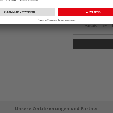
vue.ads.priceMerch
Beim Händler 
Auf Vorbestellun
vue.ads.priceMerch
Unsere Zertifizierungen und Partner