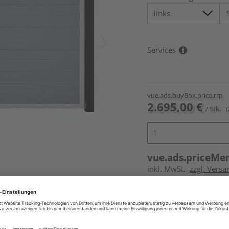
Services
vue.ads.buyBox.price.rrp
2.695,00 €
/ Stk.
(
vue.ads.priceMe
inkl. MwSt.
zzgl. Vers
Online bestell
Auf Vorbestellun