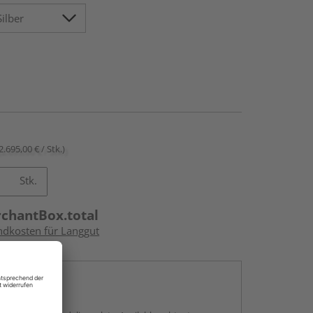
2.695,00 € / Stk.)
Stk.
rchantBox.total
andkosten für Langgut
en
g: