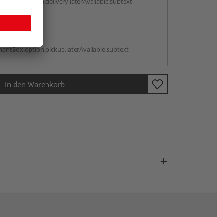
antBox.option.delivery.laterAvailable.subtext
abholen
g:
antBox.option.pickup.laterAvailable.subtext
In den Warenkorb