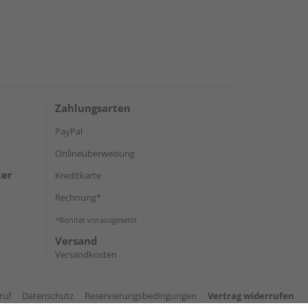
Zahlungsarten
PayPal
Onlineüberweisung
ter
Kreditkarte
Rechnung*
*Bonität vorausgesetzt
Versand
Versandkosten
ruf
Datenschutz
Reservierungsbedingungen
Vertrag widerrufen