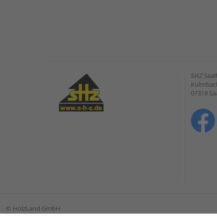
SHZ Saal
Kulmbach
07318 Saa
©
HolzLand GmbH