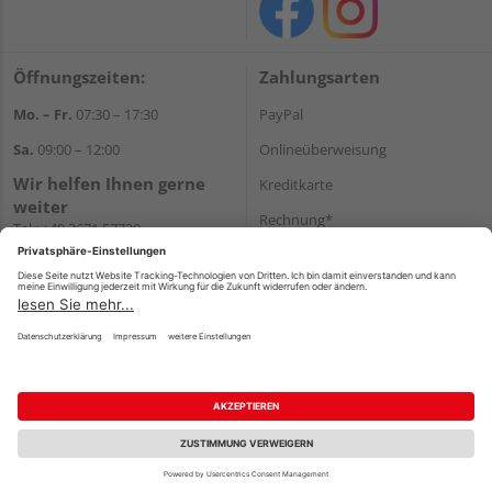
Öffnungszeiten:
Zahlungsarten
Mo. – Fr.
07:30 – 17:30
PayPal
Sa.
09:00 – 12:00
Onlineüberweisung
Wir helfen Ihnen gerne
Kreditkarte
weiter
Rechnung*
Tel.:
+49 3671 57730
E-Mail:
shop@s-h-z.de
*Bonität vorausgesetzt
Versand
Versandkosten
Impressum
AGB
Widerruf
Datenschutz
Reservierungsbedingungen
Vertrag widerrufen
©
HolzLand GmbH