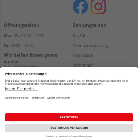
Öffnungszeiten:
Zahlungsarten
Mo. – Fr.
07:30 – 17:30
PayPal
Sa.
09:00 – 12:00
Onlineüberweisung
Wir helfen Ihnen gerne
Kreditkarte
weiter
Rechnung*
Tel.:
+49 3671 57730
E-Mail:
shop@s-h-z.de
*Bonität vorausgesetzt
Versand
Versandkosten
Impressum
AGB
Widerruf
Datenschutz
Reservierungsbedingungen
Vertrag widerrufen
©
HolzLand GmbH