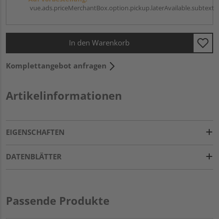
vue.ads.priceMerchantBox.option.pickup.laterAvailable.subtext
In den Warenkorb
Komplettangebot anfragen
Artikelinformationen
EIGENSCHAFTEN
DATENBLÄTTER
Passende Produkte