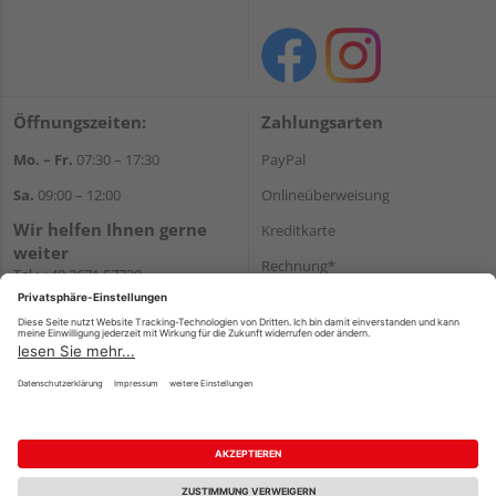
Öffnungszeiten:
Zahlungsarten
Mo. – Fr.
07:30 – 17:30
PayPal
Sa.
09:00 – 12:00
Onlineüberweisung
Wir helfen Ihnen gerne
Kreditkarte
weiter
Rechnung*
Tel.:
+49 3671 57730
E-Mail:
shop@s-h-z.de
*Bonität vorausgesetzt
Versand
Versandkosten
Impressum
AGB
Widerruf
Datenschutz
Reservierungsbedingungen
Vertrag widerrufen